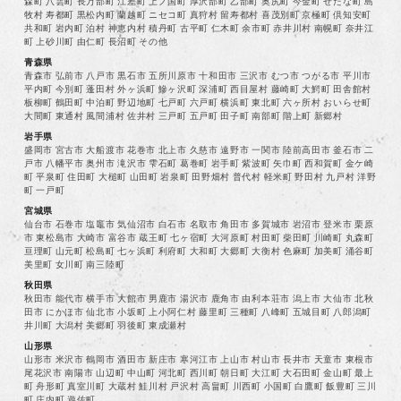
森町 八雲町 長万部町 江差町 上ノ国町 厚沢部町 乙部町 奥尻町 今金町 せたな町 島
牧村 寿都町 黒松内町 蘭越町 ニセコ町 真狩村 留寿都村 喜茂別町 京極町 倶知安町
共和町 岩内町 泊村 神恵内村 積丹町 古平町 仁木町 余市町 赤井川村 南幌町 奈井江
町 上砂川町 由仁町 長沼町 その他
青森県
青森市 弘前市 八戸市 黒石市 五所川原市 十和田市 三沢市 むつ市 つがる市 平川市
平内町 今別町 蓬田村 外ヶ浜町 鰺ヶ沢町 深浦町 西目屋村 藤崎町 大鰐町 田舎館村
板柳町 鶴田町 中泊町 野辺地町 七戸町 六戸町 横浜町 東北町 六ヶ所村 おいらせ町
大間町 東通村 風間浦村 佐井村 三戸町 五戸町 田子町 南部町 階上町 新郷村
岩手県
盛岡市 宮古市 大船渡市 花巻市 北上市 久慈市 遠野市 一関市 陸前高田市 釜石市 二
戸市 八幡平市 奥州市 滝沢市 雫石町 葛巻町 岩手町 紫波町 矢巾町 西和賀町 金ケ崎
町 平泉町 住田町 大槌町 山田町 岩泉町 田野畑村 普代村 軽米町 野田村 九戸村 洋野
町 一戸町
宮城県
仙台市 石巻市 塩竈市 気仙沼市 白石市 名取市 角田市 多賀城市 岩沼市 登米市 栗原
市 東松島市 大崎市 富谷市 蔵王町 七ヶ宿町 大河原町 村田町 柴田町 川崎町 丸森町
亘理町 山元町 松島町 七ヶ浜町 利府町 大和町 大郷町 大衡村 色麻町 加美町 涌谷町
美里町 女川町 南三陸町
秋田県
秋田市 能代市 横手市 大館市 男鹿市 湯沢市 鹿角市 由利本荘市 潟上市 大仙市 北秋
田市 にかほ市 仙北市 小坂町 上小阿仁村 藤里町 三種町 八峰町 五城目町 八郎潟町
井川町 大潟村 美郷町 羽後町 東成瀬村
山形県
山形市 米沢市 鶴岡市 酒田市 新庄市 寒河江市 上山市 村山市 長井市 天童市 東根市
尾花沢市 南陽市 山辺町 中山町 河北町 西川町 朝日町 大江町 大石田町 金山町 最上
町 舟形町 真室川町 大蔵村 鮭川村 戸沢村 高畠町 川西町 小国町 白鷹町 飯豊町 三川
町 庄内町 遊佐町