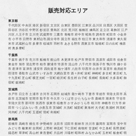
販売対応エリア
東京都
千代田区 中央区 港区 新宿区 文京区 台東区 墨田区 江東区 品川区 目黒区 大田区 世
田谷区 渋谷区 中野区 杉並区 豊島区 北区 荒川区 板橋区 練馬区 足立区 葛飾区 江戸
川区 八王子市 立川市 武蔵野市 三鷹市 青梅市 府中市 昭島市 調布市 町田市 小金井
市 小平市 日野市 東村山市 国分寺市 国立市 福生市 狛江市 東大和市 清瀬市 東久留
米市 武蔵村山市 多摩市 稲城市 羽村市 あきる野市 西東京市 瑞穂町 日の出町 檜原
村 奥多摩町
千葉県
千葉市 銚子市 市川市 船橋市 館山市 木更津市 松戸市 野田市 茂原市 成田市 佐倉市
東金市 旭市 習志野市 柏市 勝浦市 市原市 流山市 八千代市 我孫子市 鴨川市 鎌ケ谷
市 君津市 富津市 浦安市 四街道市 袖ケ浦市 八街市 印西市 白井市 富里市 南房総市
匝瑳市 香取市 山武市 いすみ市 大網白里市 酒々井町 栄町 神崎町 多古町 東庄町 九
十九里町 芝山町 横芝光町 一宮町 睦沢町 長生村 白子町 長柄町 長南町 大多喜町 御
宿町 鋸南町
茨城県
水戸市 日立市 土浦市 古河市 石岡市 結城市 龍ケ崎市 下妻市 常総市 常陸太田市 高
萩市 北茨城市 笠間市 取手市 牛久市 つくば市 ひたちなか市 鹿嶋市 潮来市 守谷市
常陸大宮市 那珂市 筑西市 坂東市 稲敷市 かすみがうら市 桜川市 神栖市 行方市 鉾
田市 つくばみらい市 小美玉市 茨城町 大洗町 城里町 東海村 大子町 美浦村 阿見町
河内町 八千代町 五霞町 境町 利根町
群馬県
前橋市 高崎市 桐生市 伊勢崎市 太田市 沼田市 館林市 渋川市 藤岡市 富岡市 安中市
みどり市 榛東村 吉岡町 上野村 神流町 下仁田町 南牧村 甘楽町 中之条町 長野原町
嬬恋村 草津町 高山村 東吾妻町 片品村 川場村 昭和村 みなかみ町 玉村町 板倉町 明