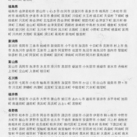
福島県
福島市 会津若松市 郡山市 いわき市 白河市 須賀川市 喜多方市 相馬市 二本松市 田
村市 南相馬市 伊達市 本宮市 桑折町 国見町 川俣町 大玉村 鏡石町 天栄村 下郷町 檜
枝岐村 只見町 南会津町 北塩原村 西会津町 磐梯町 猪苗代町 会津坂下町 湯川村 柳
津町 三島町 金山町 昭和村 会津美里町 西郷村 泉崎村 中島村 矢吹町 棚倉町 矢祭町
塙町 鮫川村 石川町 玉川村 平田村 浅川町 古殿町 三春町 小野町 広野町 楢葉町 富岡
町 川内村 大熊町 双葉町 浪江町 葛尾村 新地町 飯舘村
新潟県
新潟市 長岡市 三条市 柏崎市 新発田市 小千谷市 加茂市 十日町市 見附市 村上市 燕
市 糸魚川市 妙高市 五泉市 上越市 阿賀野市 佐渡市 魚沼市 南魚沼市 胎内市 聖籠町
弥彦村 田上町 阿賀町 出雲崎町 湯沢町 津南町 刈羽村 関川村 粟島浦村
富山県
富山市 高岡市 魚津市 氷見市 滑川市 黒部市 砺波市 小矢部市 南砺市 射水市 舟橋村
上市町 立山町 入善町 朝日町
石川県
金沢市 七尾市 小松市 輪島市 珠洲市 加賀市 羽咋市 かほく市 白山市 能美市 野々市
市 川北町 津幡町 内灘町 志賀町 宝達志水町 中能登町 穴水町 能登町
福井県
福井市 敦賀市 小浜市 大野市 勝山市 鯖江市 あわら市 越前市 坂井市 永平寺町 池田
町 南越前町 越前町 美浜町 高浜町 おおい町 若狭町
長野県
長野市 松本市 上田市 岡谷市 飯田市 諏訪市 須坂市 小諸市 伊那市 駒ヶ根市 中野市
大町市 飯山市 茅野市 塩尻市 佐久市 千曲市 東御市 安曇野市 小海町 川上村 南牧村
南相木村 北相木村 佐久穂町 軽井沢町 御代田町 立科町 青木村 長和町 下諏訪町 富
士見町 原村 辰野町 箕輪町 飯島町 南箕輪村 中川村 宮田村 松川町 高森町 阿南町 阿
智村 平谷村 根羽村 下條村 売木村 天龍村 泰阜村 喬木村 豊丘村 大鹿村 上松町 南木