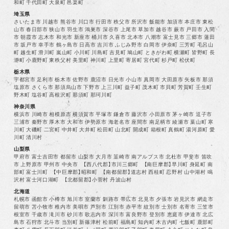
和町 千代田町 大泉町 邑楽町
埼玉県
さいたま市 川越市 熊谷市 川口市 行田市 秩父市 所沢市 飯能市 加須市 本庄市 東松
山市 春日部市 狭山市 羽生市 鴻巣市 深谷市 上尾市 草加市 越谷市 蕨市 戸田市 入間
市 朝霞市 志木市 和光市 新座市 桶川市 久喜市 北本市 八潮市 富士見市 三郷市 蓮田
市 坂戸市 幸手市 鶴ヶ島市 日高市 吉川市 ふじみ野市 白岡市 伊奈町 三芳町 毛呂山
町 越生町 滑川町 嵐山町 小川町 川島町 吉見町 鳩山町 ときがわ町 横瀬町 皆野町 長
瀞町 小鹿野町 東秩父村 美里町 神川町 上里町 寄居町 宮代町 杉戸町 松伏町
栃木県
宇都宮市 足利市 栃木市 佐野市 鹿沼市 日光市 小山市 真岡市 大田原市 矢板市 那須
塩原市 さくら市 那須烏山市 下野市 上三川町 益子町 茂木町 市貝町 芳賀町 壬生町
野木町 塩谷町 高根沢町 那須町 那珂川町
神奈川県
横浜市 川崎市 相模原市 横須賀市 平塚市 鎌倉市 藤沢市 小田原市 茅ヶ崎市 逗子市
三浦市 秦野市 厚木市 大和市 伊勢原市 海老名市 座間市 南足柄市 綾瀬市 葉山町 寒
川町 大磯町 二宮町 中井町 大井町 松田町 山北町 開成町 箱根町 真鶴町 湯河原町 愛
川町 清川村
山梨県
甲府市 富士吉田市 都留市 山梨市 大月市 韮崎市 南アルプス市 北杜市 甲斐市 笛吹
市 上野原市 甲州市 中央市 【西八代郡】市川三郷町 【南巨摩郡】早川町 身延町 南
部町 富士川町 【中巨摩郡】昭和町 【南都留郡】道志村 西桂町 忍野村 山中湖村 鳴
沢村 富士河口湖町 【北都留郡】小菅村 丹波山村
北海道
札幌市 函館市 小樽市 旭川市 室蘭市 釧路市 帯広市 北見市 夕張市 岩見沢市 網走市
留萌市 苫小牧市 稚内市 美唄市 芦別市 江別市 赤平市 紋別市 士別市 名寄市 三笠市
根室市 千歳市 滝川市 砂川市 歌志内市 深川市 富良野市 登別市 恵庭市 伊達市 北広
島市 石狩市 北斗市 当別町 新篠津村 松前町 福島町 知内町 木古内町 七飯町 鹿部町