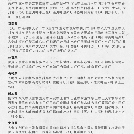
高知市 室戸市 安芸市 南国市 土佐市 須崎市 宿毛市 土佐清水市 四万十市 香南市 香
美市 東洋町 奈半利町 田野町 安田町 北川村 馬路村 芸西村 本山町 大豊町 土佐町 大
川村 いの町 仁淀川町 中土佐町 佐川町 越知町 梼原町 日高村 津野町 四万十町 大月
町 三原村 黒潮町
福岡県
北九州市 福岡市 大牟田市 久留米市 直方市 飯塚市 田川市 柳川市 八女市 筑後市 大
川市 行橋市 豊前市 中間市 小郡市 筑紫野市 春日市 大野城市 宗像市 太宰府市 古賀
市 福津市 うきは市 宮若市 嘉麻市 朝倉市 みやま市 糸島市 那珂川市 宇美町 篠栗町
志免町 須恵町 新宮町 久山町 粕屋町 芦屋町 水巻町 岡垣町 遠賀町 小竹町 鞍手町 桂
川町 筑前町 東峰村 大刀洗町 大木町 広川町 香春町 添田町 糸田町 川崎町 大任町 赤
村 福智町 苅田町 みやこ町 吉富町 上毛町 築上町
佐賀県
佐賀市 唐津市 鳥栖市 多久市 伊万里市 武雄市 鹿島市 小城市 嬉野市 神埼市 吉野ヶ
里町 基山町 上峰町 みやき町 玄海町 有田町 大町町 江北町 白石町 太良町
長崎県
長崎市 佐世保市 島原市 諫早市 大村市 平戸市 松浦市 対馬市 壱岐市 五島市 西海市
雲仙市 南島原市 長与町 時津町 東彼杵町 川棚町 波佐見町 小値賀町 佐々町 新上五
島町
熊本県
熊本市 八代市 人吉市 荒尾市 水俣市 玉名市 山鹿市 菊池市 宇土市 上天草市 宇城市
阿蘇市 天草市 合志市 美里町 玉東町 南関町 長洲町 和水町 大津町 菊陽町 南小国町
小国町 産山村 高森町 西原村 南阿蘇村 御船町 嘉島町 益城町 甲佐町 山都町 氷川町
芦北町 津奈木町 錦町 多良木町 湯前町 水上村 相良村 五木村 山江村 球磨村 あさぎ
り町 苓北町
大分県
大分市 別府市 中津市 日田市 佐伯市 臼杵市 津久見市 竹田市 豊後高田市 杵築市 宇
佐市 豊後大野市 由布市 国東市 姫島村 日出町 九重町 玖珠町