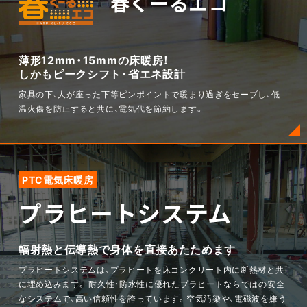
春くーるエコ
薄形12mm・15mmの床暖房！
しかもピークシフト・省エネ設計
家具の下、人が座った下等ピンポイントで暖まり過ぎをセーブし、低
温火傷を防止すると共に、電気代を節約します。
PTC電気床暖房
プラヒートシステム
輻射熱と伝導熱で身体を直接あたためます
プラヒートシステムは、プラヒートを床コンクリート内に断熱材と共
に埋め込みます。 耐久性・防水性に優れたプラヒートならではの安全
なシステムで、高い信頼性を誇っています。空気汚染や、電磁波を嫌う