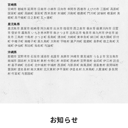
宮崎県
宮崎市 都城市 延岡市 日南市 小林市 日向市 串間市 西都市 えびの市 三股町 高原町
国富町 綾町 高鍋町 新富町 西米良村 木城町 川南町 都農町 門川町 諸塚村 椎葉村 美
郷町 高千穂町 日之影町 五ヶ瀬町
鹿児島県
鹿児島市 鹿屋市 枕崎市 阿久根市 出水市 指宿市 西之表市 垂水市 薩摩川内市 日置
市 曽於市 霧島市 いちき串木野市 南さつま市 志布志市 奄美市 南九州市 伊佐市 姶
良市 三島村 十島村 さつま町 長島町 湧水町 大崎町 東串良町 錦江町 南大隅町 肝付
町 中種子町 南種子町 屋久島町 大和村 宇検村 瀬戸内町 龍郷町 喜界町 徳之島町 天
城町 伊仙町 和泊町 知名町 与論町
沖縄県
那覇市 宜野湾市 石垣市 浦添市 名護市 糸満市 沖縄市 豊見城市 うるま市 宮古島市
南城市 国頭村 大宜味村 東村 今帰仁村 本部町 恩納村 宜野座村 金武町 伊江村 読谷
村 嘉手納町 北谷町 北中城村 中城村 西原町 与那原町 南風原町 渡嘉敷村 座間味村
粟国村 渡名喜村 南大東村 北大東村 伊平屋村 伊是名村 久米島町 八重瀬町 多良間
村 竹富町 与那国町
お知らせ