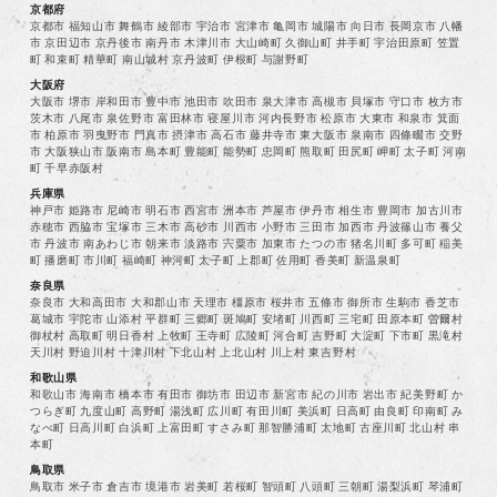
京都府
京都市 福知山市 舞鶴市 綾部市 宇治市 宮津市 亀岡市 城陽市 向日市 長岡京市 八幡
市 京田辺市 京丹後市 南丹市 木津川市 大山崎町 久御山町 井手町 宇治田原町 笠置
町 和束町 精華町 南山城村 京丹波町 伊根町 与謝野町
大阪府
大阪市 堺市 岸和田市 豊中市 池田市 吹田市 泉大津市 高槻市 貝塚市 守口市 枚方市
茨木市 八尾市 泉佐野市 富田林市 寝屋川市 河内長野市 松原市 大東市 和泉市 箕面
市 柏原市 羽曳野市 門真市 摂津市 高石市 藤井寺市 東大阪市 泉南市 四條畷市 交野
市 大阪狭山市 阪南市 島本町 豊能町 能勢町 忠岡町 熊取町 田尻町 岬町 太子町 河南
町 千早赤阪村
兵庫県
神戸市 姫路市 尼崎市 明石市 西宮市 洲本市 芦屋市 伊丹市 相生市 豊岡市 加古川市
赤穂市 西脇市 宝塚市 三木市 高砂市 川西市 小野市 三田市 加西市 丹波篠山市 養父
市 丹波市 南あわじ市 朝来市 淡路市 宍粟市 加東市 たつの市 猪名川町 多可町 稲美
町 播磨町 市川町 福崎町 神河町 太子町 上郡町 佐用町 香美町 新温泉町
奈良県
奈良市 大和高田市 大和郡山市 天理市 橿原市 桜井市 五條市 御所市 生駒市 香芝市
葛城市 宇陀市 山添村 平群町 三郷町 斑鳩町 安堵町 川西町 三宅町 田原本町 曽爾村
御杖村 高取町 明日香村 上牧町 王寺町 広陵町 河合町 吉野町 大淀町 下市町 黒滝村
天川村 野迫川村 十津川村 下北山村 上北山村 川上村 東吉野村
和歌山県
和歌山市 海南市 橋本市 有田市 御坊市 田辺市 新宮市 紀の川市 岩出市 紀美野町 か
つらぎ町 九度山町 高野町 湯浅町 広川町 有田川町 美浜町 日高町 由良町 印南町 み
なべ町 日高川町 白浜町 上富田町 すさみ町 那智勝浦町 太地町 古座川町 北山村 串
本町
鳥取県
鳥取市 米子市 倉吉市 境港市 岩美町 若桜町 智頭町 八頭町 三朝町 湯梨浜町 琴浦町