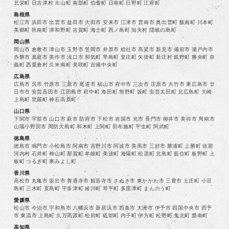
北栄町 日吉津村 大山町 南部町 伯耆町 日南町 日野町 江府町
島根県
松江市 浜田市 出雲市 益田市 大田市 安来市 江津市 雲南市 奥出雲町 飯南町 川本町
美郷町 邑南町 津和野町 吉賀町 海士町 西ノ島町 知夫村 隠岐の島町
岡山県
岡山市 倉敷市 津山市 玉野市 笠岡市 井原市 総社市 高梁市 新見市 備前市 瀬戸内市
赤磐市 真庭市 美作市 浅口市 和気町 早島町 里庄町 矢掛町 新庄村 鏡野町 勝央町 奈
義町 西粟倉村 久米南町 美咲町 吉備中央町
広島県
広島市 呉市 竹原市 三原市 尾道市 福山市 府中市 三次市 庄原市 大竹市 東広島市 廿
日市市 安芸高田市 江田島市 府中町 海田町 熊野町 坂町 安芸太田町 北広島町 大崎
上島町 世羅町 神石高原町
山口県
下関市 宇部市 山口市 萩市 防府市 下松市 岩国市 光市 長門市 柳井市 美祢市 周南市
山陽小野田市 周防大島町 和木町 上関町 田布施町 平生町 阿武町
徳島県
徳島市 鳴門市 小松島市 阿南市 吉野川市 阿波市 美馬市 三好市 勝浦町 上勝町 佐那
河内村 石井町 神山町 那賀町 牟岐町 美波町 海陽町 松茂町 北島町 藍住町 板野町 上
板町 つるぎ町 東みよし町
香川県
高松市 丸亀市 坂出市 善通寺市 観音寺市 さぬき市 東かがわ市 三豊市 土庄町 小豆
島町 三木町 直島町 宇多津町 綾川町 琴平町 多度津町 まんのう町
愛媛県
松山市 今治市 宇和島市 八幡浜市 新居浜市 西条市 大洲市 伊予市 四国中央市 西予
市 東温市 上島町 久万高原町 松前町 砥部町 内子町 伊方町 松野町 鬼北町 愛南町
高知県