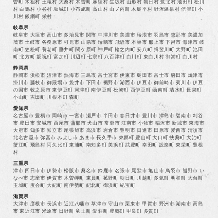
曽町 木祖村 王滝村 大桑村 木曽町 麻績村 生坂村 山形村 朝日村 筑北村 池田町 松川
村 白馬村 小谷村 坂城町 小布施町 高山村 山ノ内町 木島平村 野沢温泉村 信濃町 小
川村 飯綱町 栄村
岐阜県
岐阜市 大垣市 高山市 多治見市 関市 中津川市 美濃市 瑞浪市 羽島市 恵那市 美濃加
茂市 土岐市 各務原市 可児市 山県市 瑞穂市 飛騨市 本巣市 郡上市 下呂市 海津市 岐
南町 笠松町 養老町 垂井町 関ケ原町 神戸町 輪之内町 安八町 揖斐川町 大野町 池田
町 北方町 坂祝町 富加町 川辺町 七宗町 八百津町 白川町 東白川村 御嵩町 白川村
静岡県
静岡市 浜松市 沼津市 熱海市 三島市 富士宮市 伊東市 島田市 富士市 磐田市 焼津市
掛川市 藤枝市 御殿場市 袋井市 下田市 裾野市 湖西市 伊豆市 御前崎市 菊川市 伊豆
の国市 牧之原市 東伊豆町 河津町 南伊豆町 松崎町 西伊豆町 函南町 清水町 長泉町
小山町 吉田町 川根本町 森町
愛知県
名古屋市 豊橋市 岡崎市 一宮市 瀬戸市 半田市 春日井市 豊川市 津島市 碧南市 刈谷
市 豊田市 安城市 西尾市 蒲郡市 犬山市 常滑市 江南市 小牧市 稲沢市 新城市 東海市
大府市 知多市 知立市 尾張旭市 高浜市 岩倉市 豊明市 日進市 田原市 愛西市 清須市
北名古屋市 弥富市 みよし市 あま市 長久手市 東郷町 豊山町 大口町 扶桑町 大治町
蟹江町 飛島村 阿久比町 東浦町 南知多町 美浜町 武豊町 幸田町 設楽町 東栄町 豊根
村
三重県
津市 四日市市 伊勢市 松阪市 桑名市 鈴鹿市 名張市 尾鷲市 亀山市 鳥羽市 熊野市 い
なべ市 志摩市 伊賀市 木曽岬町 東員町 菰野町 朝日町 川越町 多気町 明和町 大台町
玉城町 度会町 大紀町 南伊勢町 紀北町 御浜町 紀宝町
滋賀県
大津市 彦根市 長浜市 近江八幡市 草津市 守山市 栗東市 甲賀市 野洲市 湖南市 高島
市 東近江市 米原市 日野町 竜王町 愛荘町 豊郷町 甲良町 多賀町